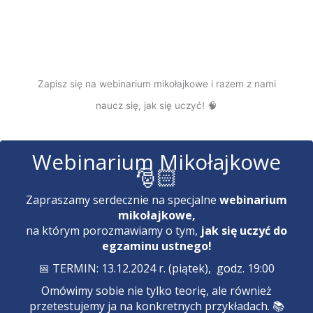
Zapisz się na webinarium mikołajkowe i razem z nami
naucz się, jak się uczyć! 🧠
Webinarium Mikołajkowe
🎅🏻
Zapraszamy serdecznie na specjalne
webinarium
mikołajkowe,
na którym porozmawiamy o tym,
jak się uczyć do
egzaminu ustnego!
📅 TERMIN: 13.12.2024 r. (piątek), godz. 19:00
Omówimy sobie nie tylko teorię, ale również
przetestujemy ja na konkretnych przykładach. 📚