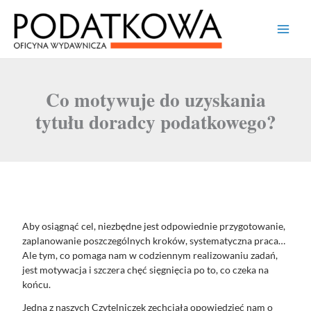
Przejdź
Main
do
treści
Men
Co motywuje do uzyskania
tytułu doradcy podatkowego?
Aby osiągnąć cel, niezbędne jest odpowiednie przygotowanie,
zaplanowanie poszczególnych kroków, systematyczna praca…
Ale tym, co pomaga nam w codziennym realizowaniu zadań,
jest motywacja i szczera chęć sięgnięcia po to, co czeka na
końcu.
Jedna z naszych Czytelniczek zechciała opowiedzieć nam o