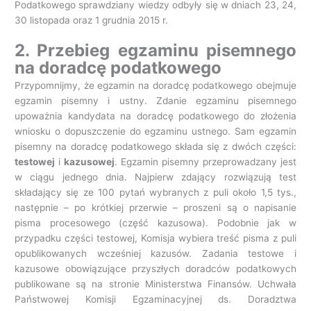
Podatkowego sprawdziany wiedzy odbyły się w dniach 23, 24,
30 listopada oraz 1 grudnia 2015 r.
2. Przebieg egzaminu pisemnego
na doradcę podatkowego
Przypomnijmy, że egzamin na doradcę podatkowego obejmuje
egzamin pisemny i ustny. Zdanie egzaminu pisemnego
upoważnia kandydata na doradcę podatkowego do złożenia
wniosku o dopuszczenie do egzaminu ustnego. Sam egzamin
pisemny na doradcę podatkowego składa się z dwóch części:
testowej
i
kazusowej
. Egzamin pisemny przeprowadzany jest
w ciągu jednego dnia. Najpierw zdający rozwiązują test
składający się ze 100 pytań wybranych z puli około 1,5 tys.,
następnie – po krótkiej przerwie – proszeni są o napisanie
pisma procesowego (część kazusowa). Podobnie jak w
przypadku części testowej, Komisja wybiera treść pisma z puli
opublikowanych wcześniej kazusów. Zadania testowe i
kazusowe obowiązujące przyszłych doradców podatkowych
publikowane są na stronie Ministerstwa Finansów. Uchwała
Państwowej Komisji Egzaminacyjnej ds. Doradztwa