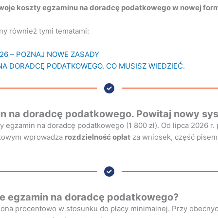
 Twoje koszty egzaminu na doradcę podatkowego w nowej form
ny również tymi tematami:
26 – POZNAJ NOWE ZASADY
NA DORADCĘ PODATKOWEGO. CO MUSISZ WIEDZIEĆ.
min na doradcę podatkowego. Powitaj nowy sy
ły egzamin na doradcę podatkowego (1 800 zł). Od lipca 2026 r.
atkowym wprowadza
rozdzielność opłat
za wniosek, część pisem
yce egzamin na doradcę podatkowego?
lona procentowo w stosunku do płacy minimalnej. Przy obecny