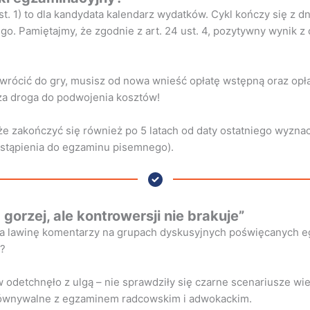
ust. 1) to dla kandydata kalendarz wydatków. Cykl kończy się z
. Pamiętajmy, że zgodnie z art. 24 ust. 4, pozytywny wynik z 
by wrócić do gry, musisz od nowa wnieść opłatę wstępną oraz op
za droga do podwojenia kosztów!
że zakończyć się również po 5 latach od daty ostatniego wyzna
stąpienia do egzaminu pisemnego).
orzej, ale kontrowersji nie brakuje”
ała lawinę komentarzy na grupach dyskusyjnych poświęcanych 
w?
odetchnęło z ulgą – nie sprawdziły się czarne scenariusze wi
równywalne z egzaminem radcowskim i adwokackim.