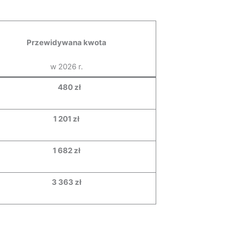
Przewidywana kwota
w 2026 r.
480 zł
1 201 zł
1 682 zł
3 363 zł