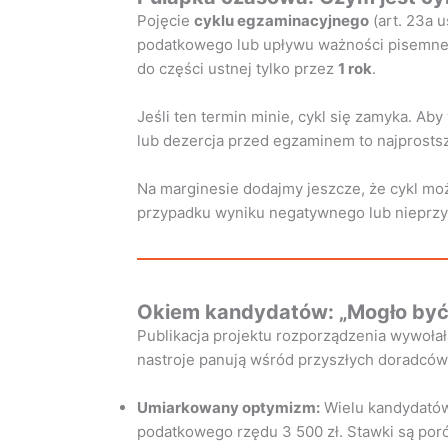
Pojęcie
cyklu egzaminacyjnego
(art. 23a 
podatkowego lub upływu ważności pisemnego
do części ustnej tylko przez
1 rok
.
Jeśli ten termin minie, cykl się zamyka. A
lub dezercja przed egzaminem to najprosts
Na marginesie dodajmy jeszcze, że cykl mo
przypadku wyniku negatywnego lub nieprzy
Okiem kandydatów: „Mogło być g
Publikacja projektu rozporządzenia wywoł
nastroje panują wśród przyszłych doradcó
Umiarkowany optymizm:
Wielu kandydatów 
podatkowego rzędu 3 500 zł. Stawki są po