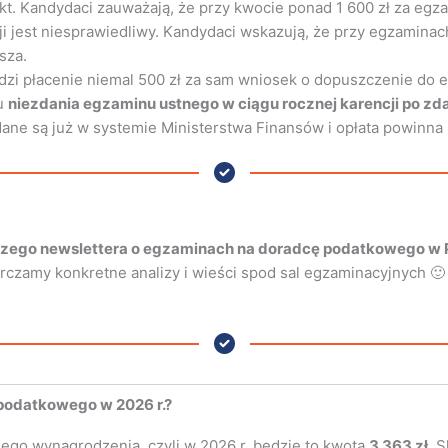
kt. Kandydaci zauważają, że przy kwocie ponad 1 600 zł za egz
i jest niesprawiedliwy. Kandydaci wskazują, że przy egzaminac
sza.
zi płacenie niemal 500 zł za sam wniosek o dopuszczenie do 
ku
niezdania egzaminu ustnego w ciągu rocznej karencji po z
dane są już w systemie Ministerstwa Finansów i opłata powinna
szego newslettera o egzaminach na doradcę podatkowego w 
amy konkretne analizy i wieści spod sal egzaminacyjnych 🙂 Za
 podatkowego w 2026 r.?
ego wynagrodzenia, czyli w 2026 r. będzie to kwota
3 363 zł
. 