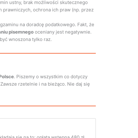
amin ustny, brak możliwości skutecznego
h prawniczych, ochrona ich praw (np. przez
egzaminu na doradcę podatkowego. Fakt, że
daniu pisemnego
oceniany jest negatywnie.
 być wnoszona tylko raz.
Polsce
. Piszemy o wszystkim co dotyczy
wsze rzetelnie i na bieżąco. Nie daj się
Składają się na to: opłata wstępna 480 zł,