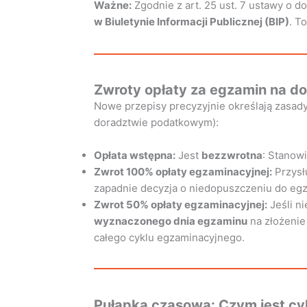
Ważne:
Zgodnie z art. 25 ust. 7 ustawy o 
w Biuletynie Informacji Publicznej (BIP)
. T
Zwroty opłaty za egzamin na d
Nowe przepisy precyzyjnie określają zasady
doradztwie podatkowym):
Opłata wstępna:
Jest
bezzwrotna
: Stanowi
Zwrot 100% opłaty egzaminacyjnej:
Przysł
zapadnie decyzja o niedopuszczeniu do eg
Zwrot 50% opłaty egzaminacyjnej:
Jeśli n
wyznaczonego dnia egzaminu
na złożenie
całego cyklu egzaminacyjnego.
Pułapka czasowa: Czym jest cy