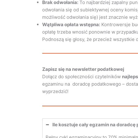
Brak odwołania:
To najbardziej zapalny pun
odwołania się od subiektywnej oceny komisj
możliwość odwołania się) jest znacznie wyż
Wątpliwa opłata wstępna:
Kontrowersje bud
opłatę trzeba wnosić ponownie w przypad
Podnoszą się głosy, że przecież wszystkie 
Zapisz się na newsletter podatkowej
Dołącz do społeczności czytelników
najlep
egzaminu na doradcę podatkowego – dostarcz
wyprzedzić!
Ile kosztuje cały egzamin na doradcę
Pełny cykl egzaminacyjny to 70% minimaln