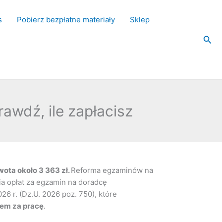
s
Pobierz bezpłatne materiały
Sklep
Szuk
awdź, ile zapłacisz
ota około 3 363 zł.
Reforma egzaminów na
ia opłat za egzamin na doradcę
6 r. (Dz.U. 2026 poz. 750), które
em za pracę
.